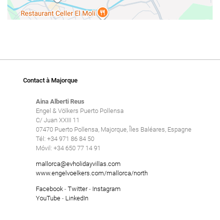
Contact à Majorque
Aina Alberti Reus
Engel & Völkers Puerto Pollensa
C/ Juan XXIII 11
07470 Puerto Pollensa, Majorque, Îles Baléares, Espagne
Tél: +34 971 86 84 50
Móvil: +34 650 77 14 91
mallorca@evholidayvillas.com
www.engelvoelkers.com/mallorca/north
Facebook
-
Twitter
-
Instagram
YouTube
-
LinkedIn