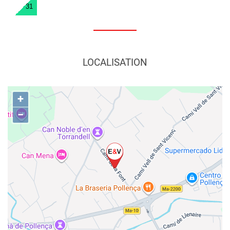
31
LOCALISATION
+
−