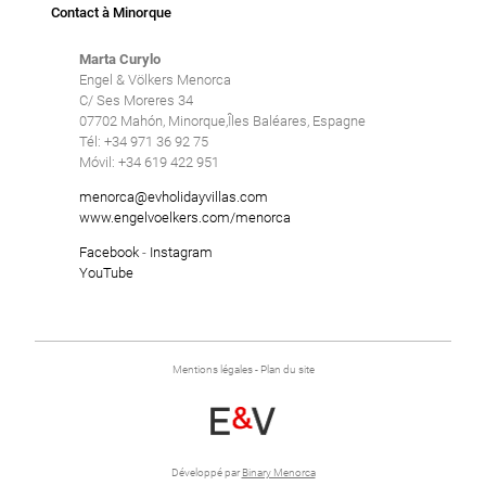
Contact à Minorque
Marta Curylo
Engel & Völkers Menorca
C/ Ses Moreres 34
07702 Mahón, Minorque,Îles Baléares, Espagne
Tél: +34 971 36 92 75
Móvil: +34 619 422 951
menorca@evholidayvillas.com
www.engelvoelkers.com/menorca
Facebook
-
Instagram
YouTube
Mentions légales
-
Plan du site
Développé par
Binary Menorca