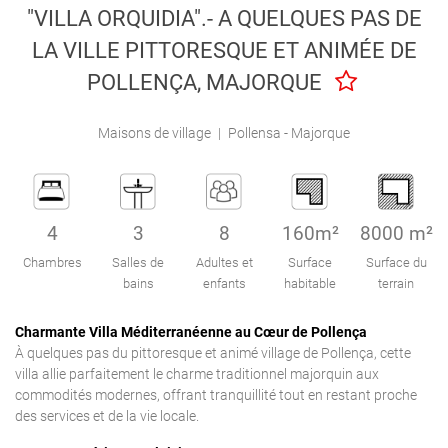
"VILLA ORQUIDIA".- A QUELQUES PAS DE
Engel & Völkers Holiday Villas
LA VILLE PITTORESQUE ET ANIMÉE DE
Attention au client
POLLENÇA, MAJORQUE
Maisons de village
|
Pollensa - Majorque
4
3
8
160m²
8000 m²
Chambres
Salles de
Adultes et
Surface
Surface du
bains
enfants
habitable
terrain
Charmante Villa Méditerranéenne au Cœur de Pollença
À quelques pas du pittoresque et animé village de Pollença, cette
villa allie parfaitement le charme traditionnel majorquin aux
commodités modernes, offrant tranquillité tout en restant proche
des services et de la vie locale.