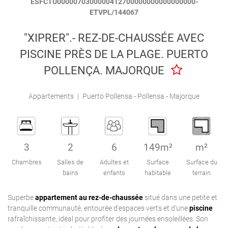
ESFCTU0000070300000412700000000000000000-
Engel & Völkers Holiday Villas
ETVPL/144067
"XIPRER".- REZ-DE-CHAUSSÉE AVEC
Attention au client
PISCINE PRÈS DE LA PLAGE. PUERTO
POLLENÇA. MAJORQUE
Appartements
|
Puerto Pollensa - Pollensa - Majorque
3
2
6
149m²
m²
Chambres
Salles de
Adultes et
Surface
Surface du
bains
enfants
habitable
terrain
Superbe
appartement au rez-de-chaussée
situé dans une petite et
tranquille communauté, entourée d'espaces verts et d'une
piscine
rafraîchissante, idéal pour profiter des journées ensoleillées. Son