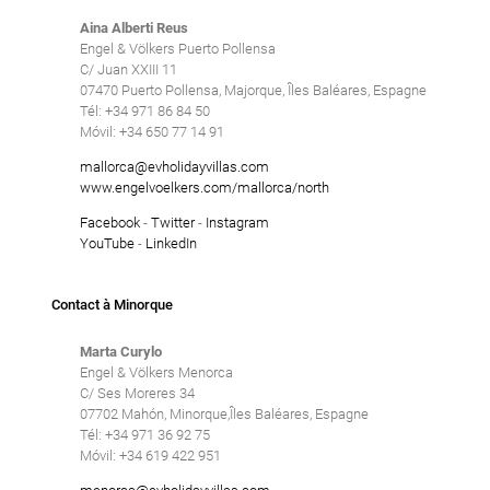
Aina Alberti Reus
Engel & Völkers Puerto Pollensa
C/ Juan XXIII 11
07470 Puerto Pollensa, Majorque, Îles Baléares, Espagne
Tél: +34 971 86 84 50
Móvil: +34 650 77 14 91
mallorca@evholidayvillas.com
www.engelvoelkers.com/mallorca/north
Facebook
-
Twitter
-
Instagram
YouTube
-
LinkedIn
Contact à Minorque
Marta Curylo
Engel & Völkers Menorca
C/ Ses Moreres 34
07702 Mahón, Minorque,Îles Baléares, Espagne
Tél: +34 971 36 92 75
Móvil: +34 619 422 951