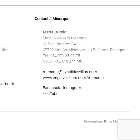
Contact à Minorque
Marta Curylo
Engel & Völkers Menorca
C/ Ses Moreres 34
 Îles
07702 Mahón, Minorque,Îles Baléares, Espagne
Tél: +34 971 36 92 75
Móvil: +34 619 422 951
menorca@evholidayvillas.com
www.engelvoelkers.com/menorca
ca/north
Facebook
-
Instagram
YouTube
Développé par
Binary Menorca