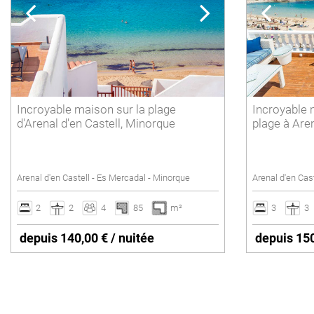
POLLENSA
6 personnes
Supprimer
PUERTO ALCUDIA
7 personnes
8 personnes
9 personnes
Incroyable maison sur la plage
Incroyable 
10 personnes
d'Arenal d'en Castell, Minorque
plage à Are
11 personnes
12 personnes ou plus
Arenal d'en Castell - Es Mercadal - Minorque
Arenal d'en Cas
Supprimer
2
2
4
85
m²
3
3
depuis 140,00 € / nuitée
depuis 150