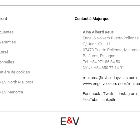
lient
Contact à Majorque
équentes
Aina Alberti Reus
Engel & Völkers Puerto Pollensa
Garanties
C/ Juan XXIII 11
07470 Puerto Pollensa, Majorque,
urisé
Baléares, Espagne
Tél: +34 971 86 84 50
onnelles
Móvil: +34 650 77 14 91
atière de cookies
mallorca@evholidayvillas.com
e EV North Mallorca
www.engelvoelkers.com/mallor
e EV Menorca
Facebook
-
Twitter
-
Instagram
YouTube
-
LinkedIn