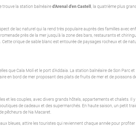
Villas de luxe
e trouve la station balnéaire
d'Arenal d'en Castell
, la quatrième plus gra
Supprimer
pect de lac naturel qui la rend très populaire auprès des familles avec en
promenade près de la mer jusqu'à la zone des bars, restaurants et chiringui
Cette crique de sable blanc est entourée de paysages rocheux et de nature,
elles que Cala Molí et le port d'Addaia. La station balnéaire de Son Parc et 
aire en bord de mer proposant des plats de fruits de mer et de poissons de l
lles et les couples, avec divers grands hôtels, appartements et chalets. Il 
s boutiques de cadeaux et des supermarchés. En haute saison, un petit trai
ge de pêcheurs de Na Macaret.
eaux bleues, attire les touristes qui reviennent chaque année pour profit