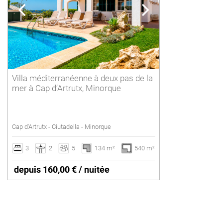
POLLENSA
6 personnes
PUERTO ALCUDIA
Supprimer
7 personnes
8 personnes
9 personnes
Villa méditerranéenne à deux pas de la
10 personnes
mer à Cap d’Artrutx, Minorque
11 personnes
12 personnes ou plus
Cap d'Artrutx - Ciutadella - Minorque
Supprimer
3
2
5
134 m²
540 m²
depuis 160,00 € / nuitée