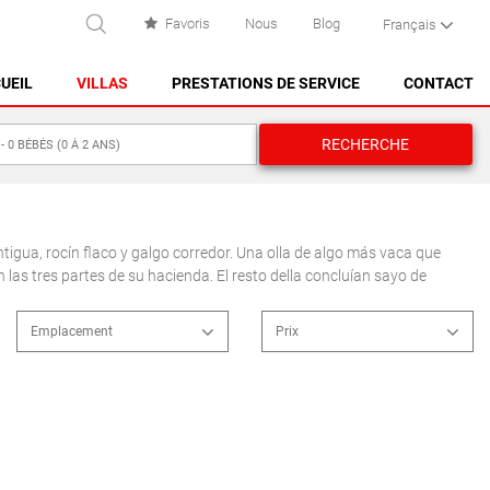
Favoris
Nous
Blog
Français
RECHERCHE
UEIL
VILLAS
PRESTATIONS DE SERVICE
CONTACT
RECHERCHE
ES CASTELL
1
ES GRAU
MAHÓN
igua, rocín flaco y galgo corredor. Una olla de algo más vaca que
0
as tres partes de su hacienda. El resto della concluían sayo de
NA MACARET
ENREGISTRER
PUNTA PRIMA - SON GANXO
Emplacement
Prix
SANT LLUÍS
À distance de marche de la
plage
SANTO TOMAS
À distance de marche du
Supprimer
ENREGISTRER
SON BOU
village