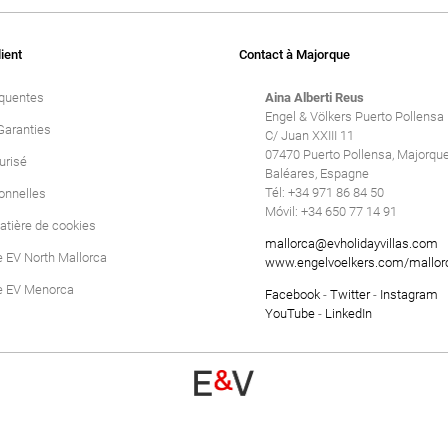
Villas de luxe
Supprimer
lient
Contact à Majorque
équentes
Aina Alberti Reus
Engel & Völkers Puerto Pollensa
Garanties
C/ Juan XXIII 11
07470 Puerto Pollensa, Majorque,
urisé
Baléares, Espagne
Tél: +34 971 86 84 50
onnelles
Móvil: +34 650 77 14 91
atière de cookies
mallorca@evholidayvillas.com
e EV North Mallorca
www.engelvoelkers.com/mallor
e EV Menorca
Facebook
-
Twitter
-
Instagram
YouTube
-
LinkedIn