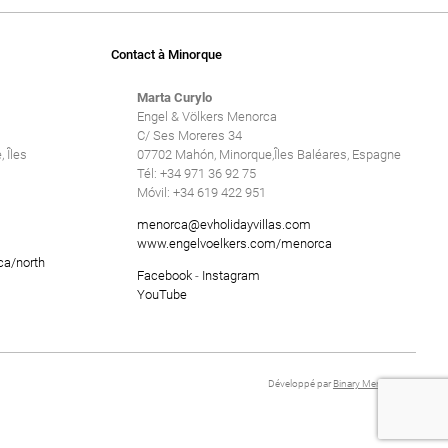
Contact à Minorque
Marta Curylo
Engel & Völkers Menorca
C/ Ses Moreres 34
 Îles
07702 Mahón, Minorque,Îles Baléares, Espagne
Tél: +34 971 36 92 75
Móvil: +34 619 422 951
menorca@evholidayvillas.com
www.engelvoelkers.com/menorca
ca/north
Facebook
-
Instagram
YouTube
Développé par
Binary Menorca