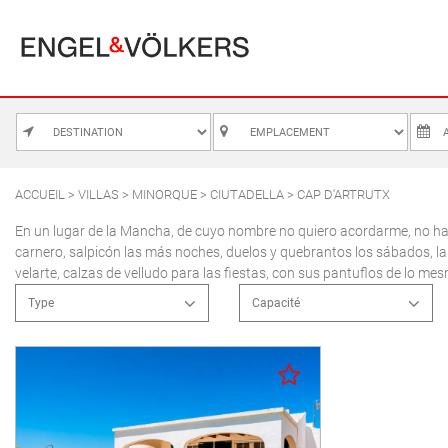
MAJORQUE
ALCUDIA
PUERTO POLLE
BONAIRE
SA POBLA
ACCUEIL
>
VILLAS
>
MINORQUE
>
CIUTADELLA
> CAP D'ARTRUTX
L
BÚGER
SANTA MARGA
En un lugar de la Mancha, de cuyo nombre no quiero acordarme, no ha m
carnero, salpicón las más noches, duelos y quebrantos los sábados, la
3
CALA SAN VICENTE
SON SERRA DE
velarte, calzas de velludo para las fiestas, con sus pantuflos de lo me
10
CAMPANET
Type
Capacité
17
FORMENTOR
Appartements
2 personnes
24
MANRESA-MAL PAS
Maison de campagne
3 personnes
31
Maisons de village
4 personnes
PLAYA DE MURO
Villas
5 personnes