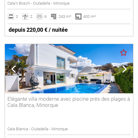
Cala'n Bosch - Ciutadella - Minorque
3
2
6
243 m²
400 m²
depuis 220,00 € / nuitée
Elégante villa moderne avec piscine près des plages à
Cala Blanca, Minorque
Cala Blanca - Ciutadella - Minorque