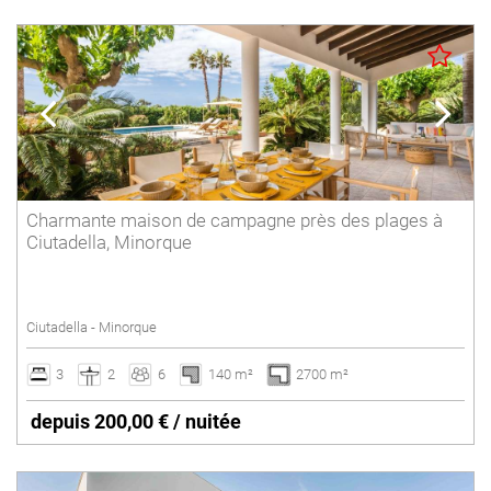
Charmante maison de campagne près des plages à
Ciutadella, Minorque
Ciutadella - Minorque
3
2
6
140 m²
2700 m²
depuis 200,00 € / nuitée