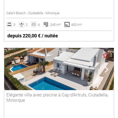
SANT LLUÍS
Piscine privée
Cala'n Bosch - Ciutadella - Minorque
Salle de sport
SANTO TOMAS
Vacances d'hiver
3
2
6
245 m²
400 m²
SON BOU
Villa avec services
depuis 220,00 € / nuitée
Villas de luxe
Supprimer
Elégante villa avec piscine à Cap d'Artrutx, Ciutadella,
Minorque