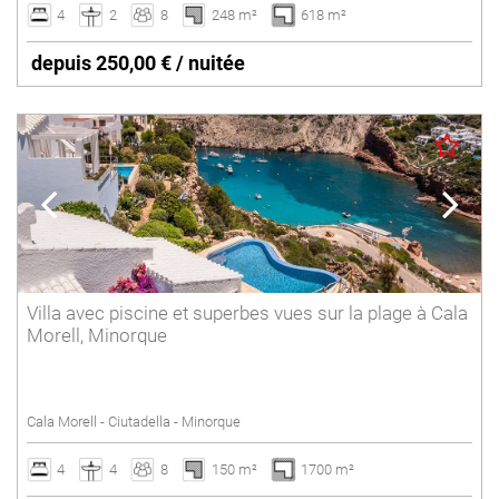
4
2
8
248 m²
618 m²
depuis 250,00 € / nuitée
Villa avec piscine et superbes vues sur la plage à Cala
Morell, Minorque
Cala Morell - Ciutadella - Minorque
4
4
8
150 m²
1700 m²