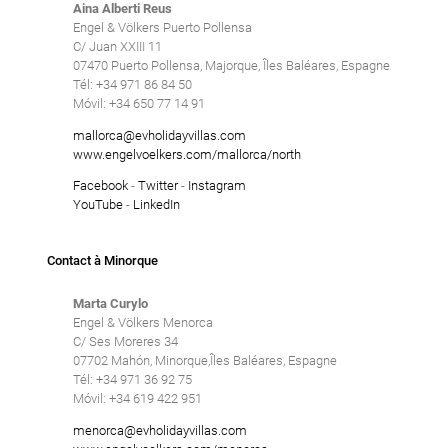
Aina Alberti Reus
Engel & Völkers Puerto Pollensa
C/ Juan XXIII 11
07470 Puerto Pollensa, Majorque, Îles Baléares, Espagne
Tél: +34 971 86 84 50
Móvil: +34 650 77 14 91
mallorca@evholidayvillas.com
www.engelvoelkers.com/mallorca/north
Facebook
-
Twitter
-
Instagram
YouTube
-
LinkedIn
Contact à Minorque
Marta Curylo
Engel & Völkers Menorca
C/ Ses Moreres 34
07702 Mahón, Minorque,Îles Baléares, Espagne
Tél: +34 971 36 92 75
Móvil: +34 619 422 951
menorca@evholidayvillas.com