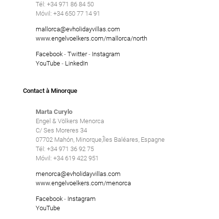
Tél: +34 971 86 84 50
Piscine privée
Móvil: +34 650 77 14 91
Salle de sport
mallorca@evholidayvillas.com
www.engelvoelkers.com/mallorca/north
Vacances d'hiver
Facebook
-
Twitter
-
Instagram
Villa avec services
YouTube
-
LinkedIn
Villas de luxe
Contact à Minorque
Supprimer
Marta Curylo
Engel & Völkers Menorca
C/ Ses Moreres 34
07702 Mahón, Minorque,Îles Baléares, Espagne
Tél: +34 971 36 92 75
Móvil: +34 619 422 951
menorca@evholidayvillas.com
www.engelvoelkers.com/menorca
Facebook
-
Instagram
YouTube