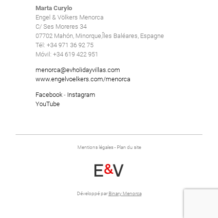
Supprimer
Marta Curylo
Piscine chauffée
Supprimer
Engel & Völkers Menorca
Piscine clôturée
C/ Ses Moreres 34
07702 Mahón, Minorque,Îles Baléares, Espagne
Piscine collective
Tél: +34 971 36 92 75
Móvil: +34 619 422 951
Piscine d'eau salée
menorca@evholidayvillas.com
Piscine privée
www.engelvoelkers.com/menorca
Salle de sport
Facebook
-
Instagram
YouTube
Vacances d'hiver
Villa avec services
Villas de luxe
Mentions légales
-
Plan du site
Supprimer
Développé par
Binary Menorca