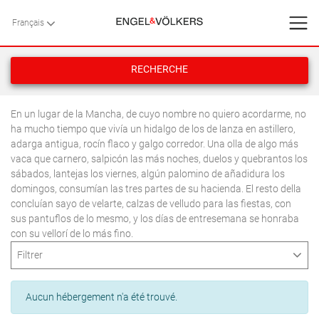
REVENIR EN
REVENIR EN
REVENIR EN
Français
Français
ARRIÈRE
ARRIÈRE
ARRIÈRE
ACCUEIL
RECHERCHE
VILLAS
ACCUEIL
>
VILLAS
>
MINORQUE
>
ES MERCADAL
> PORT D'ADDAIA
En un lugar de la Mancha, de cuyo nombre no quiero acordarme, no
ha mucho tiempo que vivía un hidalgo de los de lanza en astillero,
PRESTATIONS DE SERVICE
adarga antigua, rocín flaco y galgo corredor. Una olla de algo más
vaca que carnero, salpicón las más noches, duelos y quebrantos los
sábados, lantejas los viernes, algún palomino de añadidura los
CONTACT
domingos, consumían las tres partes de su hacienda. El resto della
concluían sayo de velarte, calzas de velludo para las fiestas, con
Favoris
sus pantuflos de lo mesmo, y los días de entresemana se honraba
AOÛT
2026
con su vellorí de lo más fino.
L
M
M
J
V
S
D
Filtrer
Nous
AOÛT
2026
1
2
Type
L
M
M
J
V
S
D
3
4
5
6
7
8
9
Blog
Aucun hébergement n'a été trouvé.
RECHERCHE
1
2
1
10
11
12
13
14
15
16
Appartements