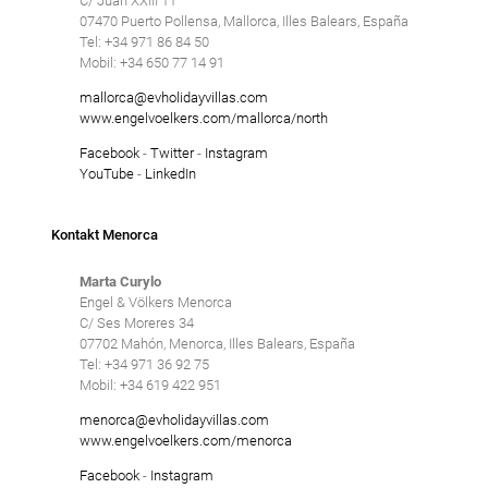
C/ Juan XXIII 11
3
4
5
6
7
8
9
17
18
19
20
21
22
23
Engel & Völkers Holiday Villas
07470 Puerto Pollensa, Mallorca, Illes Balears, España
0
Tel: +34 971 86 84 50
10
11
12
13
14
15
16
24
25
26
27
28
29
30
Mobil: +34 650 77 14 91
17
18
19
20
21
22
23
Kundenbetreuung
31
SPEICHERN
Löschen
mallorca@evholidayvillas.com
24
25
26
27
28
29
30
www.engelvoelkers.com/mallorca/north
31
Facebook
-
Twitter
-
Instagram
YouTube
-
LinkedIn
Kontakt Menorca
Marta Curylo
Engel & Völkers Menorca
C/ Ses Moreres 34
07702 Mahón, Menorca, Illes Balears, España
Tel: +34 971 36 92 75
Mobil: +34 619 422 951
menorca@evholidayvillas.com
www.engelvoelkers.com/menorca
Facebook
-
Instagram