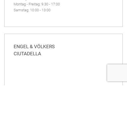
Montag - Freitag: 9.30 - 17:00
Samstag: 10:00 - 13:00
ENGEL & VÖLKERS
CIUTADELLA
Av. Jaume I Conqueridor, 58
07760 Ciutadella
tel : +34 971 17 97 00