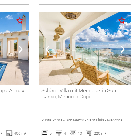
ap d'Artrutx,
Schöne Villa mit Meerblick in Son
Ganxo, Menorca Copia
Punta Prima - Son Ganxo - Sant Lluís - Menorca
m²
400 m²
5
4
10
220 m²