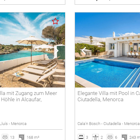
Villa mit Zugang zum Meer
Elegante Villa mit Pool in C
 Höhle in Alcaufar,
Ciutadella, Menorca
 Lluís - Menorca
Cala'n Bosch - Ciutadella - Menorca
13
168 m²
3
2
6
243 