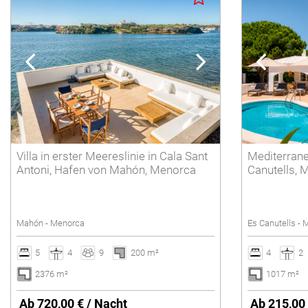
Villa in erster Meereslinie in Cala Sant
Mediterrane
Antoni, Hafen von Mahón, Menorca
Canutells, 
Mahón - Menorca
Es Canutells -
5
4
9
200 m²
4
2
2376 m²
1017 m²
Ab 720,00 € / Nacht
Ab 215,00 