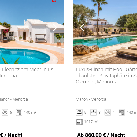
Winterferien
Löschen
 Eleganz am Meer in Es
Luxus-Finca mit Pool, Gärt
Menorca
absoluter Privatsphäre in S
Clement, Menorca
 Mahón - Menorca
Mahón - Menorca
6
140 m²
5
3
4
140 
1017 m²
€ / Nacht
Ab 860,00 € / Nacht