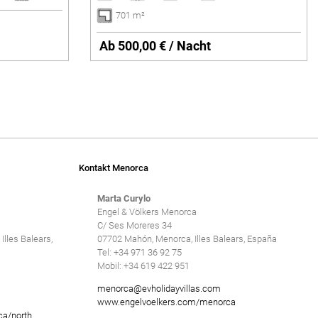
701 m²
Ab 500,00 € / Nacht
Kontakt Menorca
Marta Curylo
Engel & Völkers Menorca
C/ Ses Moreres 34
Illes Balears,
07702 Mahón, Menorca, Illes Balears, España
Tel: +34 971 36 92 75
Mobil: +34 619 422 951
menorca@evholidayvillas.com
www.engelvoelkers.com/menorca
ca/north