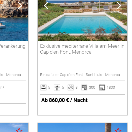
Im Strandnähe
Meerblick
Nähe Golfplatz
Löschen
 Verankerung
Exklusive mediterrane Villa am Meer in
Cap d’en Font, Menorca
uís - Menorca
Binisafuller-Cap d´en Font - Sant Lluís - Menorca
 m²
5
5
8
300
1800
Ab 860,00 € / Nacht