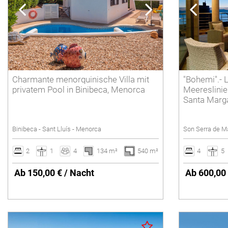
POLLENSA
6 Personen
Löschen
PUERTO ALCUDIA
7 Personen
8 Personen
9 Personen
Charmante menorquinische Villa mit
"Bohemi".- L
10 Personen
privatem Pool in Binibeca, Menorca
Meereslinie
11 Personen
Santa Marga
12 Personen oder mehr
Binibeca - Sant Lluís - Menorca
Son Serra de Ma
Löschen
2
1
4
134 m²
540 m²
4
5
Ab 150,00 € / Nacht
Ab 600,00 