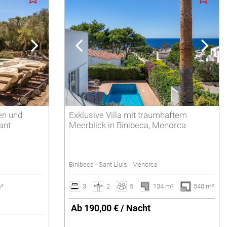
en und
Exklusive Villa mit traumhaftem
ant
Meerblick in Binibeca, Menorca
Binibeca - Sant Lluís - Menorca
m²
3
2
5
134 m²
540 m²
Ab 190,00 € / Nacht