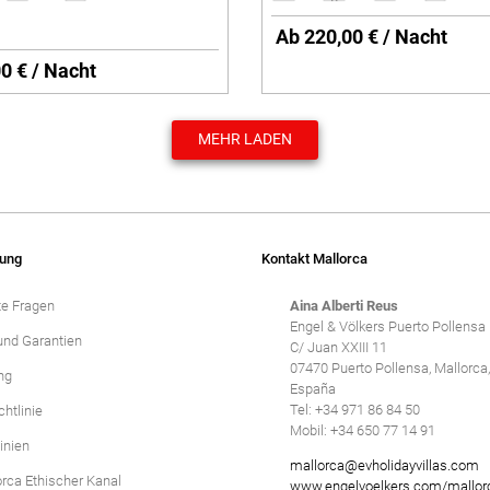
Ab 220,00 € / Nacht
0 € / Nacht
MEHR LADEN
ung
Kontakt Mallorca
te Fragen
Aina Alberti Reus
Engel & Völkers Puerto Pollensa
und Garantien
C/ Juan XXIII 11
07470 Puerto Pollensa, Mallorca, 
ng
España
Tel: +34 971 86 84 50
htlinie
Mobil: +34 650 77 14 91
inien
mallorca@evholidayvillas.com
orca Ethischer Kanal
www.engelvoelkers.com/mallor