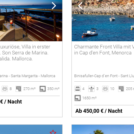
CALA'N PORTER
5 Zimmer
Gemeinschaftspool
CIUTADELLA
6 Zimmer
Haustiere sind erlaubt
7 Zimmer
Heizung
8 Zimmer
Internet
uxuriöse, Villa in erster
Charmante Front Villa mit
9 Zimmer
Kamin
. Son Serra de Marina.
in Cap d'en Font, Menorca
10 Zimmer
Klimaanlage
lida. Mallorca.
Luxusvillen
Löschen
rina - Santa Margarita - Mallorca
Binisafuller-Cap d´en Font - Sant Ll
Privater Pool
Rollstuhlgerechte
8
270 m²
350 m²
4
3
10
205
Salzwasserpool
1650 m²
€ / Nacht
Tennisplatz
Ab 450,00 € / Nacht
Umzäunter Pool
Villen mit Service