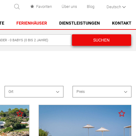
Favoriten
Über uns
Blog
Deutsch
UCHEN
TE
FERIENHÄUSER
DIENSTLEISTUNGEN
KONTAKT
SUCHEN
ES CASTELL
1
ES GRAU
MAHÓN
0
NA MACARET
SPEICHERN
PUNTA PRIMA - SON GANXO
Ort
Preis
SANT LLUÍS
Erste Meereslinie
SANTO TOMAS
Im Dorf
Löschen
SPEICHERN
Im Dorfnähe
SON BOU
Im Land