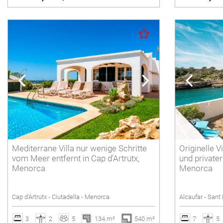
Mediterrane Villa nur wenige Schritte
Originelle 
vom Meer entfernt in Cap d’Artrutx,
und privater
Menorca
Menorca
Cap d'Artrutx - Ciutadella - Menorca
Alcaufar - Sant
3
2
5
134 m²
540 m²
7
5