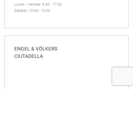
Lunes - Viernes: 9.30 - 17:00
Sábado: 10:00 - 13:00
ENGEL & VÖLKERS
CIUTADELLA
Av. Jaume I Conqueridor, 58
07760 Ciutadella
tel : +34 971 17 97 00