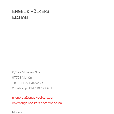
ENGEL & VÖLKERS
MAHÓN
C/Ses Moreres, 34a
07703 Mahón
Tel : +34 971 36 92 75
Whatsapp: +34 619 422 951
menorca@engelvoelkers.com
www.engelvoelkers.com/menorca
Horario: