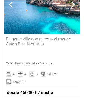
POLLENSA
6 personas
Borrar
PUERTO ALCUDIA
7 personas
8 personas
9 personas
Elegante villa con acceso al mar en
10 personas
Cala'n Brut, Menorca
11 personas
12 personas o más
Cala'n Brut - Ciutadella - Menorca
Borrar
4
4
8
209 m²
1600 m²
desde 450,00 € / noche