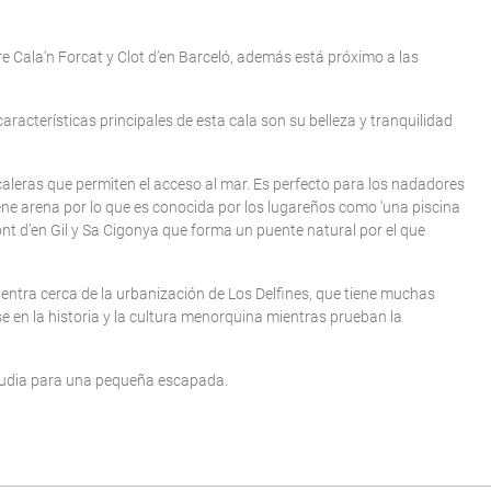
e Cala'n Forcat y Clot d’en Barceló, además está próximo a las
racterísticas principales de esta cala son su belleza y tranquilidad
caleras que permiten el acceso al mar. Es perfecto para los nadadores
ene arena por lo que es conocida por los lugareños como ‘una piscina
nt d’en Gil y Sa Cigonya que forma un puente natural por el que
entra cerca de la urbanización de Los Delfines, que tiene muchas
se en la historia y la cultura menorquina mientras prueban la
lcudia para una pequeña escapada.