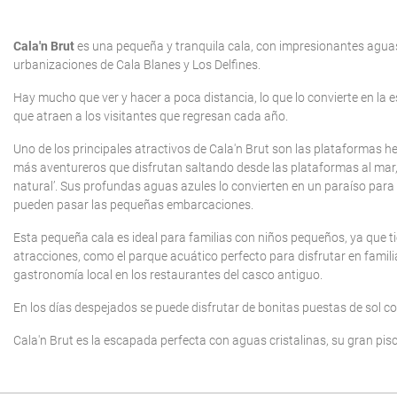
Cala'n Brut
es una pequeña y tranquila cala, con impresionantes aguas 
urbanizaciones de Cala Blanes y Los Delfines.
Hay mucho que ver y hacer a poca distancia, lo que lo convierte en la e
que atraen a los visitantes que regresan cada año.
Uno de los principales atractivos de Cala'n Brut son las plataformas h
más aventureros que disfrutan saltando desde las plataformas al mar, 
natural’. Sus profundas aguas azules lo convierten en un paraíso para
pueden pasar las pequeñas embarcaciones.
Esta pequeña cala es ideal para familias con niños pequeños, ya que t
atracciones, como el parque acuático perfecto para disfrutar en familia
gastronomía local en los restaurantes del casco antiguo.
En los días despejados se puede disfrutar de bonitas puestas de sol
Cala'n Brut es la escapada perfecta con aguas cristalinas, su gran pis