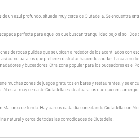
Villas con Servicio
Borrar
de un azul profundo, situada muy cerca de Ciutadella. Se encuentra entr
scapada perfecta para aquellos que buscan tranquilidad bajo el sol. Dos ca
echas de rocas pulidas que se ubican alrededor de los acantilados con es
así como para los que prefieren disfrutar haciendo snorkel. La cala no ti
 nadadores y buceadores. Otra zona popular para los buceadores es el Po
iene muchas zonas de juegos gratuitos en bares y restaurantes, y se encu
. Al estar muy cerca de Ciutadella es ideal para los que quieren sumergir
 con Mallorca de fondo. Hay barcos cada día conectando Ciutadella con A
cina natural y cerca de todas las comodidades de Ciutadella.