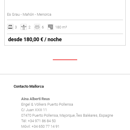
SANT LLUÍS
Piscina vallada
Es Grau - Mahón - Menorca
Pista de tenis
SANTO TOMAS
Suelo radiante
3
2
6
180 m²
SON BOU
Vacaciones de invierno
desde 180,00 € / noche
Villas con Servicio
Borrar
Contacto Mallorca
Aina Alberti Reus
Engel & Völkers Puerto Pollensa
C/ Juan XXIII 11
07470 Puerto Pollensa, Majorque, Îles Baléares, Espagne
Tél: +34 971 86 84 50
Móvil: +34 650 77 14 91