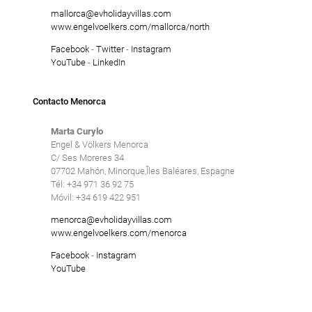
mallorca@evholidayvillas.com
www.engelvoelkers.com/mallorca/north
Facebook
-
Twitter
-
Instagram
YouTube
-
LinkedIn
Contacto Menorca
Marta Curylo
Engel & Völkers Menorca
C/ Ses Moreres 34
07702 Mahón, Minorque,Îles Baléares, Espagne
Tél: +34 971 36 92 75
Móvil: +34 619 422 951
menorca@evholidayvillas.com
www.engelvoelkers.com/menorca
Facebook
-
Instagram
YouTube