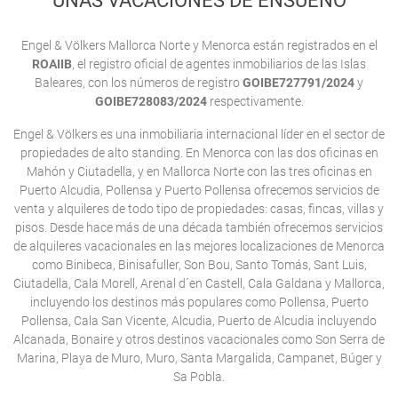
UNAS VACACIONES DE ENSUEÑO
Engel & Völkers Mallorca Norte y Menorca están registrados en el
ROAIIB
, el registro oficial de agentes inmobiliarios de las Islas
Baleares, con los números de registro
GOIBE727791/2024
y
GOIBE728083/2024
respectivamente.
Engel & Völkers es una inmobiliaria internacional líder en el sector de
propiedades de alto standing. En Menorca con las dos oficinas en
Mahón y Ciutadella, y en Mallorca Norte con las tres oficinas en
Puerto Alcudia, Pollensa y Puerto Pollensa ofrecemos servicios de
venta y alquileres de todo tipo de propiedades: casas, fincas, villas y
pisos. Desde hace más de una década también ofrecemos servicios
de alquileres vacacionales en las mejores localizaciones de Menorca
como Binibeca, Binisafuller, Son Bou, Santo Tomás, Sant Luis,
Ciutadella, Cala Morell, Arenal d´en Castell, Cala Galdana y Mallorca,
incluyendo los destinos más populares como Pollensa, Puerto
Pollensa, Cala San Vicente, Alcudia, Puerto de Alcudia incluyendo
Alcanada, Bonaire y otros destinos vacacionales como Son Serra de
Marina, Playa de Muro, Muro, Santa Margalida, Campanet, Búger y
Sa Pobla.