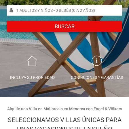
L
M
X
J
V
S
D
Engel & Völkers Holiday Villas
AGOSTO
2026
1
2
Atención al Cliente
L
M
X
J
V
S
D
BUSCAR
3
4
5
6
7
8
9
1
1
2
10
11
12
13
14
15
16
3
4
5
6
7
8
9
0
17
18
19
20
21
22
23
10
11
12
13
14
15
16
24
25
26
27
28
29
30
GUARDAR
Borrar
17
18
19
20
21
22
23
31
24
25
26
27
28
29
30
INCLUYA SU PROPIEDAD
CONDICIONES Y GARANTÍAS
31
Alquile una Villa en Mallorca o en Menorca con Engel & Völkers
SELECCIONAMOS VILLAS ÚNICAS PARA