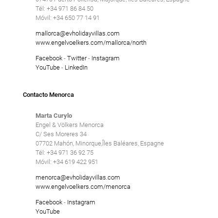
Tél: +34 971 86 84 50
Móvil: +34 650 77 14 91
mallorca@evholidayvillas.com
www.engelvoelkers.com/mallorca/north
Facebook
-
Twitter
-
Instagram
YouTube
-
LinkedIn
Contacto Menorca
Marta Curylo
Engel & Völkers Menorca
C/ Ses Moreres 34
07702 Mahón, Minorque,Îles Baléares, Espagne
Tél: +34 971 36 92 75
Móvil: +34 619 422 951
menorca@evholidayvillas.com
www.engelvoelkers.com/menorca
Facebook
-
Instagram
YouTube