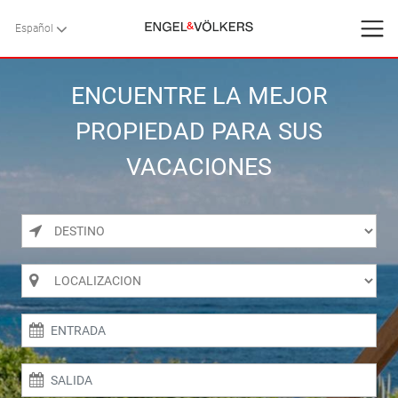
Español
Español
VOLVER
VOLVER
VOLVER
INICIO
ENCUENTRE LA MEJOR
PROPIEDAD PARA SUS
VILLAS
VACACIONES
SERVICIOS
CONTACTO
Favoritos
Nosotros
Blog
AGOSTO
2026