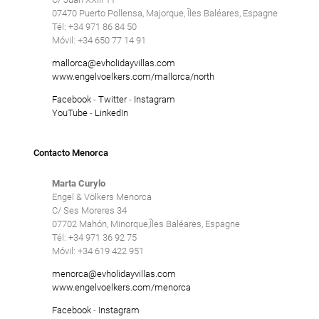
07470 Puerto Pollensa, Majorque, Îles Baléares, Espagne
Tél: +34 971 86 84 50
Móvil: +34 650 77 14 91
mallorca@evholidayvillas.com
www.engelvoelkers.com/mallorca/north
Facebook
-
Twitter
-
Instagram
YouTube
-
LinkedIn
Contacto Menorca
Marta Curylo
Engel & Völkers Menorca
C/ Ses Moreres 34
07702 Mahón, Minorque,Îles Baléares, Espagne
Tél: +34 971 36 92 75
Móvil: +34 619 422 951
menorca@evholidayvillas.com
www.engelvoelkers.com/menorca
Facebook
-
Instagram