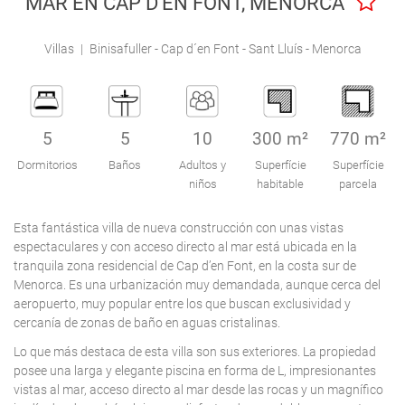
MAR EN CAP D'EN FONT, MENORCA
Engel & Völkers Holiday Villas
Villas
|
Binisafuller - Cap d´en Font - Sant Lluís - Menorca
Atención al Cliente
5
5
10
300 m²
770 m²
Dormitorios
Baños
Adultos y
Superfície
Superfície
niños
habitable
parcela
Esta fantástica villa de nueva construcción con unas vistas
espectaculares y con acceso directo al mar está ubicada en la
tranquila zona residencial de Cap d’en Font, en la costa sur de
Menorca. Es una urbanización muy demandada, aunque cerca del
aeropuerto, muy popular entre los que buscan exclusividad y
cercanía de zonas de baño en aguas cristalinas.
Lo que más destaca de esta villa son sus exteriores. La propiedad
posee una larga y elegante piscina en forma de L, impresionantes
vistas al mar, acceso directo al mar desde las rocas y un magnífico