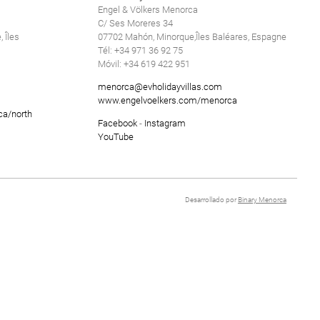
Engel & Völkers Menorca
C/ Ses Moreres 34
 Îles
07702 Mahón, Minorque,Îles Baléares, Espagne
Tél: +34 971 36 92 75
Móvil: +34 619 422 951
menorca@evholidayvillas.com
www.engelvoelkers.com/menorca
ca/north
Facebook
-
Instagram
YouTube
Desarrollado por
Binary Menorca