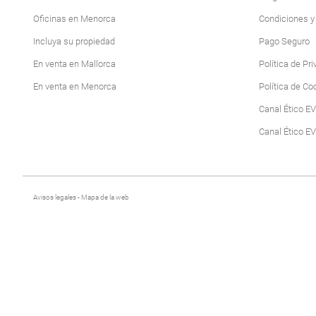
POLLENSA
Oficinas en Menorca
Condiciones y
PUERTO ALCUDIA
Incluya su propiedad
Pago Seguro
En venta en Mallorca
Política de Pr
En venta en Menorca
Política de Co
Canal Ético EV
Canal Ético E
Avisos legales
-
Mapa de la web