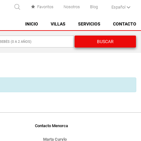
Favoritos
Nosotros
Blog
Español
USCAR
INICIO
VILLAS
SERVICIOS
CONTACTO
BUSCAR
ES CASTELL
1
ES GRAU
MAHÓN
0
NA MACARET
GUARDAR
PUNTA PRIMA - SON GANXO
SANT LLUÍS
SANTO TOMAS
Contacto Menorca
SON BOU
Marta Curylo