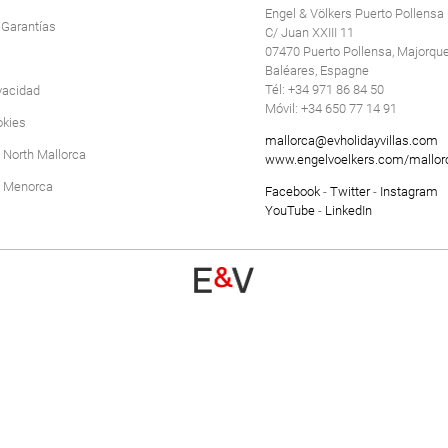
CALA'N PORTER
Engel & Völkers Puerto Pollensa
 Garantías
C/ Juan XXIII 11
CIUTADELLA
07470 Puerto Pollensa, Majorque,
Baléares, Espagne
Tél: +34 971 86 84 50
ivacidad
Móvil: +34 650 77 14 91
okies
mallorca@evholidayvillas.com
 North Mallorca
www.engelvoelkers.com/mallor
V Menorca
Facebook
-
Twitter
-
Instagram
YouTube
-
LinkedIn