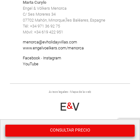
Marta Curylo
Engel & Völkers Menorca
C/ Ses Moreres 34
07702 Mahón, Minorque,Îles Baléares, Espagne
Tél: +34 971 36 92 75
Móvil: +34 619 422 951
menorca@evholidayvillas.com
www.engelvoelkers.com/menorca
Facebook
-
Instagram
YouTube
Avisos legales
-
Mapa de la web
Desarrollado por
Binary Menorca
CONSULTAR PRECIO