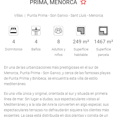
PRIMA, MENORCA
Engel & Völkers Holiday Villas
Villas
|
Punta Prima - Son Ganxo - Sant Lluís - Menorca
Atención al Cliente
4
4
8
249 m²
1467 m²
Dormitorios
Baños
Adultos y
Superfície
Superfície
niños
habitable
parcela
En una de las urbanizaciones más prestigiosas en el sur de
Menorca, Punta Prima - Son Ganxo, y cerca de las famosas playas
de Punta Prima y Binibeca, se encuentra esta villa de estilo
mediterráneo.
Es una villa única y original, orientada al sur y situada en primera
línea de mar. Sin lugar a dudas, sus espectaculares vistas al
Mediterráneo y a la isla del Aire la convierten en algo especial, sus
espectaculares terrazas no defraudarán siquiera los clientes más
exigentes. La casa está distribuida en dos plantas y consta de un