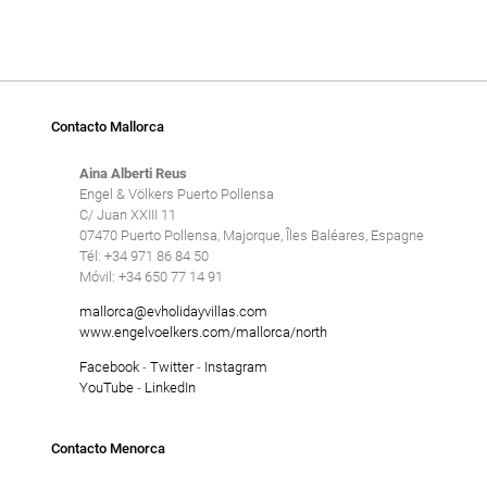
Contacto Mallorca
Aina Alberti Reus
Engel & Völkers Puerto Pollensa
C/ Juan XXIII 11
07470 Puerto Pollensa, Majorque, Îles Baléares, Espagne
Tél: +34 971 86 84 50
Móvil: +34 650 77 14 91
mallorca@evholidayvillas.com
www.engelvoelkers.com/mallorca/north
Facebook
-
Twitter
-
Instagram
YouTube
-
LinkedIn
Contacto Menorca