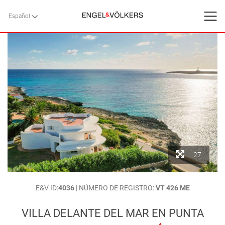
Español
Español
VOLVER
VOLVER
VOLVER
INICIO
VILLAS
SERVICIOS
CONTACTO
Favoritos
27
INICIO
>
VILLAS
>
MENORCA
>
SANT LLUÍS
>
PUNTA PRIMA - SON
Nosotros
E&V ID:
4036
| NÚMERO DE REGISTRO:
VT 426 ME
GANXO
> VILLA DELANTE DEL MAR EN PUNTA PRIMA, MENORCA
Blog
VILLA DELANTE DEL MAR EN PUNTA