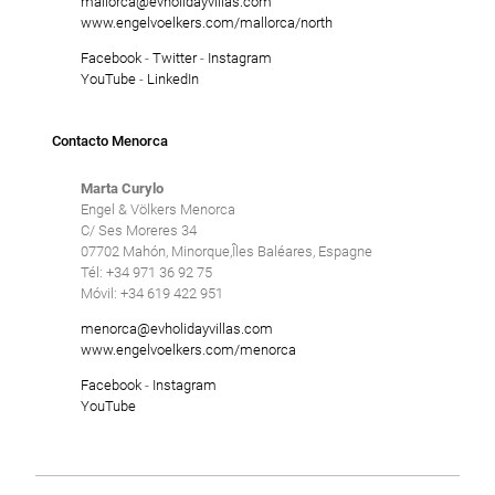
mallorca@evholidayvillas.com
www.engelvoelkers.com/mallorca/north
Facebook
-
Twitter
-
Instagram
YouTube
-
LinkedIn
Contacto Menorca
Marta Curylo
Engel & Völkers Menorca
C/ Ses Moreres 34
07702 Mahón, Minorque,Îles Baléares, Espagne
Tél: +34 971 36 92 75
Móvil: +34 619 422 951
menorca@evholidayvillas.com
www.engelvoelkers.com/menorca
Facebook
-
Instagram
YouTube