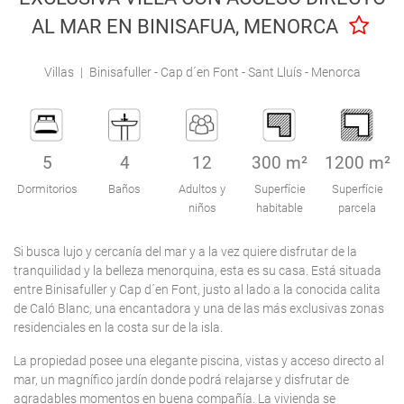
Engel & Völkers Holiday Villas
AL MAR EN BINISAFUA, MENORCA
Atención al Cliente
Villas
|
Binisafuller - Cap d´en Font - Sant Lluís - Menorca
5
4
12
300 m²
1200 m²
Dormitorios
Baños
Adultos y
Superfície
Superfície
niños
habitable
parcela
Si busca lujo y cercanía del mar y a la vez quiere disfrutar de la
tranquilidad y la belleza menorquina, esta es su casa. Está situada
entre Binisafuller y Cap d´en Font, justo al lado a la conocida calita
de Caló Blanc, una encantadora y una de las más exclusivas zonas
residenciales en la costa sur de la isla.
La propiedad posee una elegante piscina, vistas y acceso directo al
mar, un magnífico jardín donde podrá relajarse y disfrutar de
agradables momentos en buena compañía. La vivienda se