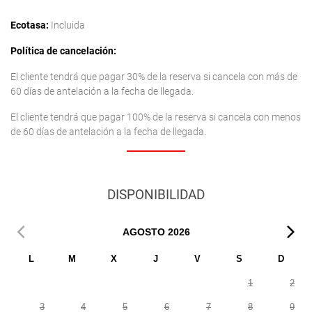
Ecotasa:
Incluida
Política de cancelación:
El cliente tendrá que pagar 30% de la reserva si cancela con más de
60 días de antelación a la fecha de llegada.
El cliente tendrá que pagar 100% de la reserva si cancela con menos
de 60 días de antelación a la fecha de llegada.
DISPONIBILIDAD
AGOSTO
2026
L
M
X
J
V
S
D
1
2
3
4
5
6
7
8
9