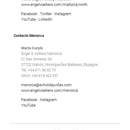
www.engelvoelkers.com/mallorca/north
Facebook
-
Twitter
-
Instagram
YouTube
-
LinkedIn
Contacto Menorca
Marta Curylo
Engel & Völkers Menorca
C/ Ses Moreres 34
07702 Mahón, Minorque,Îles Baléares, Espagne
Tél: +34 971 36 92 75
Móvil: +34 619 422 951
menorca@evholidayvillas.com
www.engelvoelkers.com/menorca
Facebook
-
Instagram
YouTube