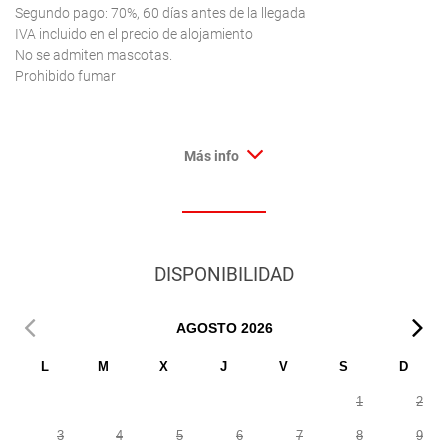
Segundo pago: 70%, 60 días antes de la llegada
IVA incluido en el precio de alojamiento
No se admiten mascotas.
Prohibido fumar
Más info
DISPONIBILIDAD
AGOSTO
2026
L
M
X
J
V
S
D
1
2
3
4
5
6
7
8
9