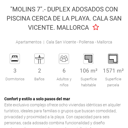
Engel & Völkers Holiday Villas
"MOLINS 7".- DUPLEX ADOSADOS CON
PISCINA CERCA DE LA PLAYA. CALA SAN
Atención al Cliente
VICENTE. MALLORCA
Apartamentos
|
Cala San Vicente - Pollensa - Mallorca
3
2
6
106 m²
1571 m²
Dormitorios
Baños
Adultos y
Superfície
Superfície
niños
habitable
parcela
Confort y estilo a solo pasos del mar
Este exclusivo complejo ofrece ocho viviendas idénticas en alquiler
turístico, ideales para familias o grupos que buscan comodidad,
privacidad y proximidad a la playa. Con capacidad para seis
personas, cada adosado combina funcionalidad y diseño