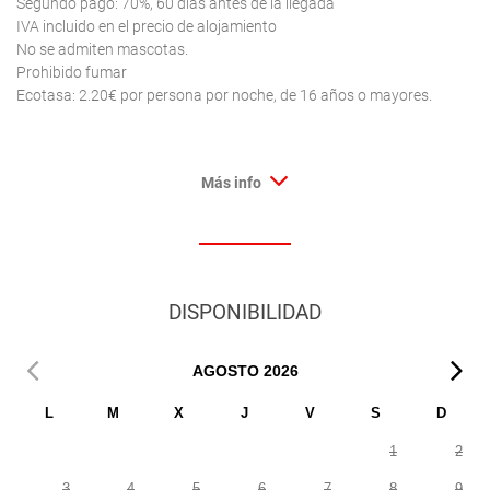
Segundo pago: 70%, 60 días antes de la llegada
IVA incluido en el precio de alojamiento
No se admiten mascotas.
Prohibido fumar
Ecotasa: 2.20€ por persona por noche, de 16 años o mayores.
Más info
DISPONIBILIDAD
AGOSTO
2026
L
M
X
J
V
S
D
1
2
3
4
5
6
7
8
9