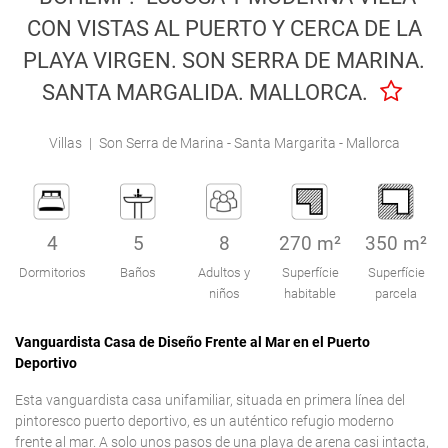
Engel & Völkers Holiday Villas
CON VISTAS AL PUERTO Y CERCA DE LA
PLAYA VIRGEN. SON SERRA DE MARINA.
Atención al Cliente
SANTA MARGALIDA. MALLORCA.
Villas
|
Son Serra de Marina - Santa Margarita - Mallorca
4
5
8
270 m²
350 m²
Dormitorios
Baños
Adultos y
Superfície
Superfície
niños
habitable
parcela
Vanguardista Casa de Diseño Frente al Mar en el Puerto
Deportivo
Esta vanguardista casa unifamiliar, situada en primera línea del
pintoresco puerto deportivo, es un auténtico refugio moderno
frente al mar. A solo unos pasos de una playa de arena casi intacta,