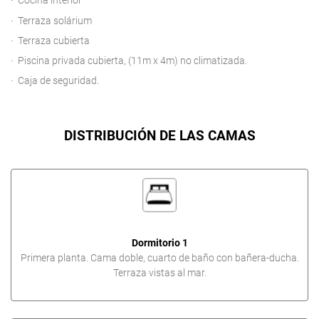
Cocina interior
Terraza solárium
Terraza cubierta
Piscina privada cubierta, (11m x 4m) no climatizada.
Caja de seguridad.
DISTRIBUCIÓN DE LAS CAMAS
Dormitorio 1
Primera planta. Cama doble, cuarto de baño con bañera-ducha.
Terraza vistas al mar.