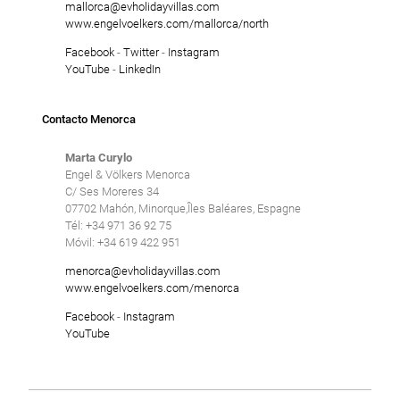
mallorca@evholidayvillas.com
www.engelvoelkers.com/mallorca/north
Facebook
-
Twitter
-
Instagram
YouTube
-
LinkedIn
Contacto Menorca
Marta Curylo
Engel & Völkers Menorca
C/ Ses Moreres 34
07702 Mahón, Minorque,Îles Baléares, Espagne
Tél: +34 971 36 92 75
Móvil: +34 619 422 951
menorca@evholidayvillas.com
www.engelvoelkers.com/menorca
Facebook
-
Instagram
YouTube