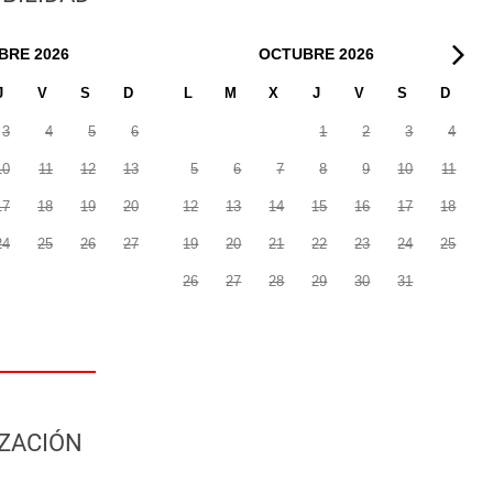
BRE
2026
OCTUBRE
2026
J
V
S
D
L
M
X
J
V
S
D
3
4
5
6
1
2
3
4
10
11
12
13
5
6
7
8
9
10
11
17
18
19
20
12
13
14
15
16
17
18
24
25
26
27
19
20
21
22
23
24
25
26
27
28
29
30
31
ZACIÓN