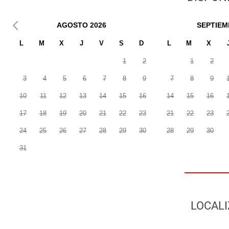
AGOSTO
2026
SEPTIEM
L
M
X
J
V
S
D
L
M
X
1
2
1
2
3
4
5
6
7
8
9
7
8
9
10
11
12
13
14
15
16
14
15
16
17
18
19
20
21
22
23
21
22
23
24
25
26
27
28
29
30
28
29
30
31
LOCALI