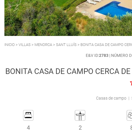
POLLENSA
PUERTO ALCUDIA
INICIO
>
VILLAS
>
MENORCA
>
SANT LLUÍS
> BONITA CASA DE CAMPO CERC
E&V ID:
2783
| NÚMERO D
BONITA CASA DE CAMPO CERCA DE 
Casas de campo
|
4
2