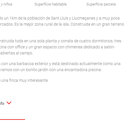
 y niños
Superfície habitable
Superfície parcela
o un 1km de la población de Sant Lluís y Llucmeçanes y a muy poca
rcados. Es la mejor zona rural de la isla. Construida en un gran terreno
onstruida toda en una sola planta y consta de cuatro dormitorios, tres
cocina con office y un gran espacio con chimenea dedicado a salón-
 abiertas al campo.
 con una barbacoa exterior y está destinado actualmente como una
tramos con un bonito jardín con una encantadora piscina.
 una finca muy interesante.
nfo