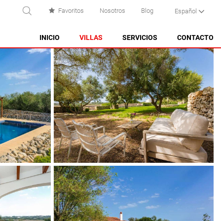
Favoritos
Nosotros
Blog
Español
USCAR
INICIO
VILLAS
SERVICIOS
CONTACTO
ES CASTELL
ES GRAU
MAHÓN
NA MACARET
PUNTA PRIMA - SON GANXO
SANT LLUÍS
SANTO TOMAS
SON BOU