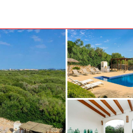
B
MENORCA
NSA
ALCAUFAR
ARENAL D'EN CASTELL
RITA
BINIDALÍ
 MARINA
BINISAFULLER - CAP D´EN FONT
CALA BLANCA
CALA GALDANA
CALA MORELL
CALA'N BRUT