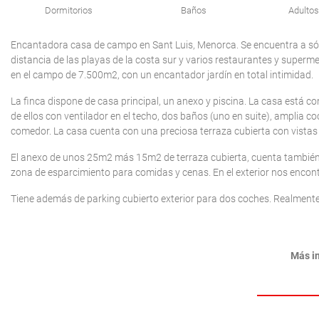
Dormitorios
Baños
Adultos
Encantadora casa de campo en Sant Luis, Menorca. Se encuentra a sól
distancia de las playas de la costa sur y varios restaurantes y superme
en el campo de 7.500m2, con un encantador jardín en total intimidad.
La finca dispone de casa principal, un anexo y piscina. La casa está c
de ellos con ventilador en el techo, dos baños (uno en suite), amplia 
comedor. La casa cuenta con una preciosa terraza cubierta con vistas
El anexo de unos 25m2 más 15m2 de terraza cubierta, cuenta también
zona de esparcimiento para comidas y cenas. En el exterior nos encon
Tiene además de parking cubierto exterior para dos coches. Realmente
Más i