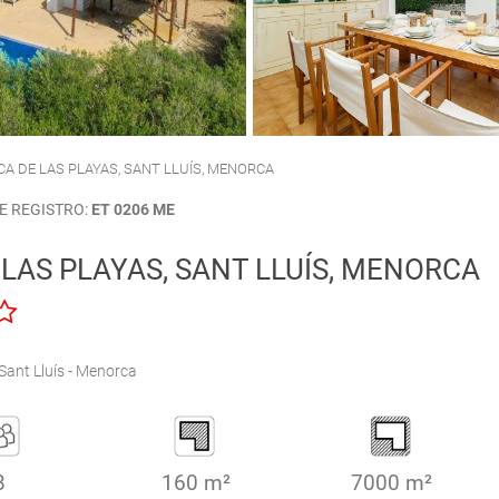
CALA'N PORTER
CIUTADELLA
A DE LAS PLAYAS, SANT LLUÍS, MENORCA
E REGISTRO:
ET 0206 ME
LAS PLAYAS, SANT LLUÍS, MENORCA
Sant Lluís - Menorca
8
160 m²
7000 m²