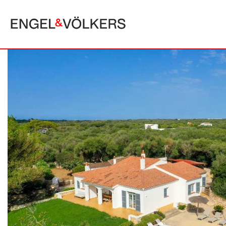
MALLORCA
ALCUDIA
PUERTO POLLE
BONAIRE
SA POBLA
BÚGER
SANTA MARGA
CALA SAN VICENTE
SON SERRA DE
CAMPANET
FORMENTOR
MANRESA-MAL PAS
PLAYA DE MURO