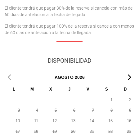
El cliente tendrá que pagar 30% de la reserva si cancela con más de
60 días de antelación a la fecha de llegada.
El cliente tendrá que pagar 100% de la reserva si cancela con menos
de 60 días de antelación a la fecha de llegada.
DISPONIBILIDAD
AGOSTO
2026
L
M
X
J
V
S
D
1
2
3
4
5
6
7
8
9
10
11
12
13
14
15
16
17
18
19
20
21
22
23