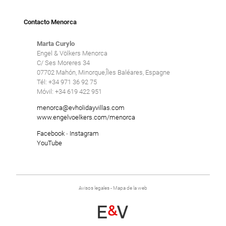
Contacto Menorca
Marta Curylo
Engel & Völkers Menorca
C/ Ses Moreres 34
07702 Mahón, Minorque,Îles Baléares, Espagne
Tél: +34 971 36 92 75
Móvil: +34 619 422 951
menorca@evholidayvillas.com
www.engelvoelkers.com/menorca
Facebook
-
Instagram
YouTube
Avisos legales
-
Mapa de la web