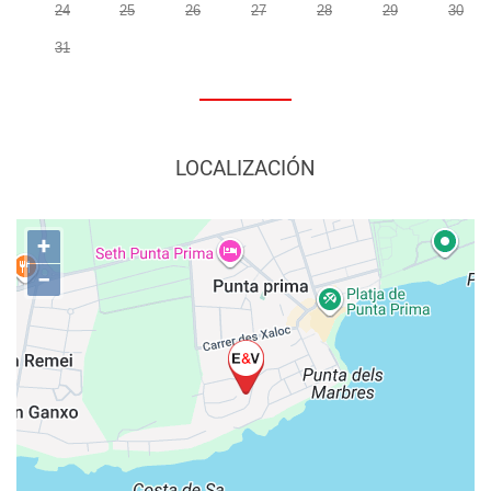
24
25
26
27
28
29
30
31
LOCALIZACIÓN
+
−