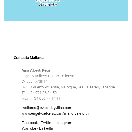
Contacto Mallorca
Aina Alberti Reus
Engel & Völkers Puerto Pollensa
C/ Juan XXIII 11
07470 Puerto Pollensa, Majorque, Îles Baléares, Espagne
Tél: +34 971 86 84 50
Móvil: +34 650 77 14 91
mallorca@evholidayvillas.com
www.engelvoelkers.com/mallorca/north
Facebook
-
Twitter
-
Instagram
YouTube
-
LinkedIn