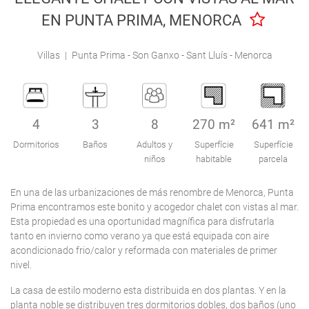
Engel & Völkers Holiday Villas
EN PUNTA PRIMA, MENORCA
Atención al Cliente
Villas
|
Punta Prima - Son Ganxo - Sant Lluís - Menorca
4
3
8
270 m²
641 m²
Dormitorios
Baños
Adultos y
Superfície
Superfície
niños
habitable
parcela
En una de las urbanizaciones de más renombre de Menorca, Punta
Prima encontramos este bonito y acogedor chalet con vistas al mar.
Esta propiedad es una oportunidad magnífica para disfrutarla
tanto en invierno como verano ya que está equipada con aire
acondicionado frio/calor y reformada con materiales de primer
nivel.
La casa de estilo moderno esta distribuida en dos plantas. Y en la
planta noble se distribuyen tres dormitorios dobles, dos baños (uno