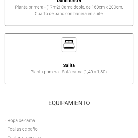
Dormitorio 4
Planta primera.- (17m2) Cama doble, de 160cm x 200cm.
Cuarto de baño con bañera en suite.
Salita
Planta primera.- Sofá cama (1,40 x 1,80).
EQUIPAMIENTO
Ropa de cama
Toallas de baño
Toallas de piscina