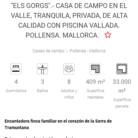
"ELS GORGS".- CASA DE CAMPO EN EL
Engel & Völkers Holiday Villas
VALLE, TRANQUILA, PRIVADA, DE ALTA
Atención al Cliente
CALIDAD CON PISCINA VALLADA.
POLLENSA. MALLORCA.
Casas de campo
|
Pollensa - Mallorca
4
3
8
409 m²
33.000
m²
Dormitorios
Baños
Adultos y
Superfície
niños
habitable
Superfície
parcela
Encantadora finca familiar en el corazón de la Serra de
Tramuntana