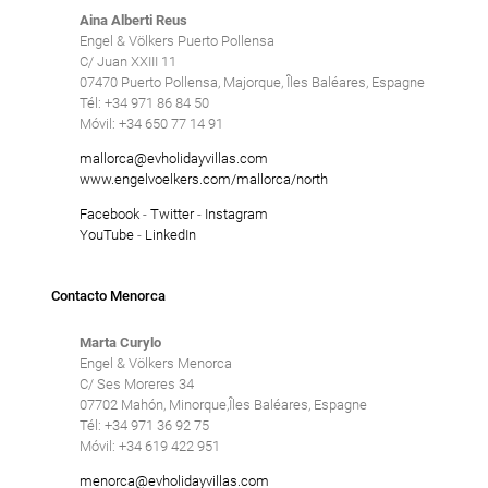
Aina Alberti Reus
Engel & Völkers Puerto Pollensa
C/ Juan XXIII 11
07470 Puerto Pollensa, Majorque, Îles Baléares, Espagne
Tél: +34 971 86 84 50
Móvil: +34 650 77 14 91
mallorca@evholidayvillas.com
www.engelvoelkers.com/mallorca/north
Facebook
-
Twitter
-
Instagram
YouTube
-
LinkedIn
Contacto Menorca
Marta Curylo
Engel & Völkers Menorca
C/ Ses Moreres 34
07702 Mahón, Minorque,Îles Baléares, Espagne
Tél: +34 971 36 92 75
Móvil: +34 619 422 951
menorca@evholidayvillas.com