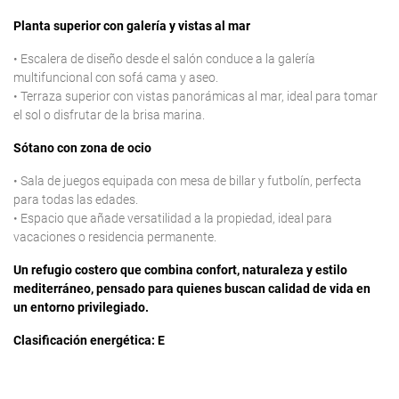
Planta superior con galería y vistas al mar
• Escalera de diseño desde el salón conduce a la galería
multifuncional con sofá cama y aseo.
• Terraza superior con vistas panorámicas al mar, ideal para tomar
el sol o disfrutar de la brisa marina.
Sótano con zona de ocio
• Sala de juegos equipada con mesa de billar y futbolín, perfecta
para todas las edades.
• Espacio que añade versatilidad a la propiedad, ideal para
vacaciones o residencia permanente.
Un refugio costero que combina confort, naturaleza y estilo
mediterráneo, pensado para quienes buscan calidad de vida en
un entorno privilegiado.
Clasificación energética: E