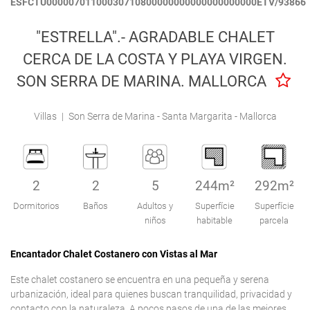
ESFCTU00000701100030710800000000000000000000ETV/93866
Engel & Völkers Holiday Villas
"ESTRELLA".- AGRADABLE CHALET
Atención al Cliente
CERCA DE LA COSTA Y PLAYA VIRGEN.
SON SERRA DE MARINA. MALLORCA
Villas
|
Son Serra de Marina - Santa Margarita - Mallorca
2
2
5
244m²
292m²
Dormitorios
Baños
Adultos y
Superfície
Superfície
niños
habitable
parcela
Encantador Chalet Costanero con Vistas al Mar
Este chalet costanero se encuentra en una pequeña y serena
urbanización, ideal para quienes buscan tranquilidad, privacidad y
contacto con la naturaleza. A pocos pasos de una de las mejores