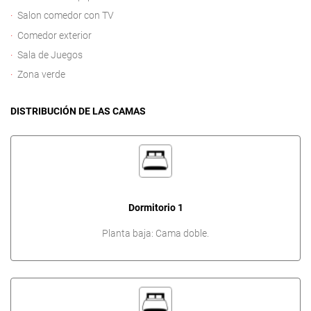
Salon comedor con TV
Comedor exterior
Sala de Juegos
Zona verde
DISTRIBUCIÓN DE LAS CAMAS
A la playa 0.75km. Tiendas y restaurantes:
0.65km. Club náutico 0.8km. Aeropuerto: 60km.
Dormitorio 1
Planta baja: Cama doble.