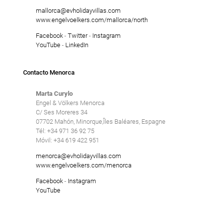
mallorca@evholidayvillas.com
www.engelvoelkers.com/mallorca/north
Facebook
-
Twitter
-
Instagram
YouTube
-
LinkedIn
Contacto Menorca
Marta Curylo
Engel & Völkers Menorca
C/ Ses Moreres 34
07702 Mahón, Minorque,Îles Baléares, Espagne
Tél: +34 971 36 92 75
Móvil: +34 619 422 951
menorca@evholidayvillas.com
www.engelvoelkers.com/menorca
Facebook
-
Instagram
YouTube