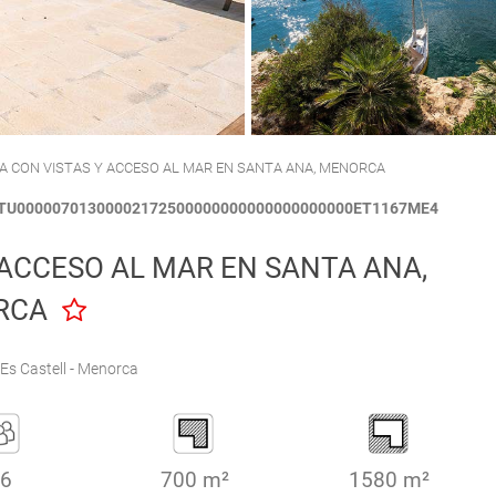
CALA'N PORTER
CIUTADELLA
A CON VISTAS Y ACCESO AL MAR EN SANTA ANA, MENORCA
FCTU00000701300002172500000000000000000000ET1167ME4
 ACCESO AL MAR EN SANTA ANA,
RCA
Es Castell - Menorca
6
700 m²
1580 m²