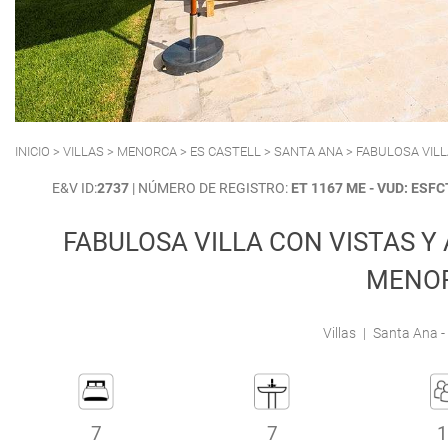
POLLENSA
PUERTO ALCUDIA
INICIO
>
VILLAS
>
MENORCA
>
ES CASTELL
>
SANTA ANA
> FABULOSA VILL
E&V ID:
2737
| NÚMERO DE REGISTRO:
ET 1167 ME - VUD: ES
FABULOSA VILLA CON VISTAS Y
MENO
Villas
|
Santa Ana - 
7
7
1