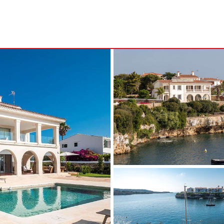
B
MENORCA
NSA
ALCAUFAR
ARENAL D'EN CASTELL
RITA
BINIDALÍ
 MARINA
BINISAFULLER - CAP D´EN FONT
CALA BLANCA
CALA GALDANA
CALA MORELL
CALA'N BRUT