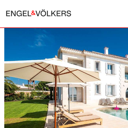
MALLORCA
ALCUDIA
PUERTO POLLE
BONAIRE
SA POBLA
BÚGER
SANTA MARGA
CALA SAN VICENTE
SON SERRA DE
CAMPANET
FORMENTOR
MANRESA-MAL PAS
PLAYA DE MURO