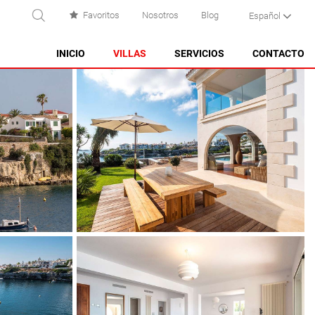
Favoritos
Nosotros
Blog
Español
USCAR
INICIO
VILLAS
SERVICIOS
CONTACTO
ES CASTELL
ES GRAU
MAHÓN
NA MACARET
PUNTA PRIMA - SON GANXO
SANT LLUÍS
SANTO TOMAS
SON BOU