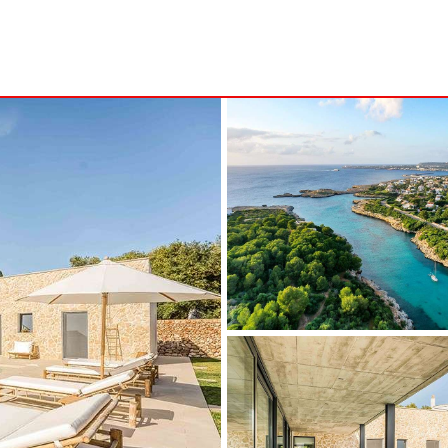
B
MENORCA
NSA
ALCAUFAR
ARENAL D'EN CASTELL
RITA
BINIDALÍ
 MARINA
BINISAFULLER - CAP D´EN FONT
CALA BLANCA
CALA GALDANA
CALA MORELL
CALA'N BRUT