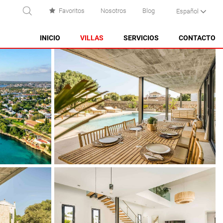
Favoritos
Nosotros
Blog
Español
USCAR
INICIO
VILLAS
SERVICIOS
CONTACTO
ES CASTELL
ES GRAU
MAHÓN
NA MACARET
PUNTA PRIMA - SON GANXO
SANT LLUÍS
SANTO TOMAS
SON BOU