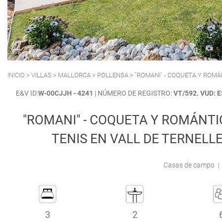
POLLENSA
PUERTO ALCUDIA
INICIO
>
VILLAS
>
MALLORCA
>
POLLENSA
> `ROMANI` - COQUETA Y ROMÁN
E&V ID:
W-00CJJH - 4241
| NÚMERO DE REGISTRO:
VT/592. VUD:
"ROMANI" - COQUETA Y ROMÁNTIC
TENIS EN VALL DE TERNELL
Casas de campo
|
3
2