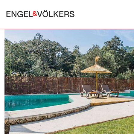
MALLORCA
ALCUDIA
PUERTO POLLE
BONAIRE
SA POBLA
BÚGER
SANTA MARGA
CALA SAN VICENTE
SON SERRA DE
CAMPANET
FORMENTOR
MANRESA-MAL PAS
PLAYA DE MURO