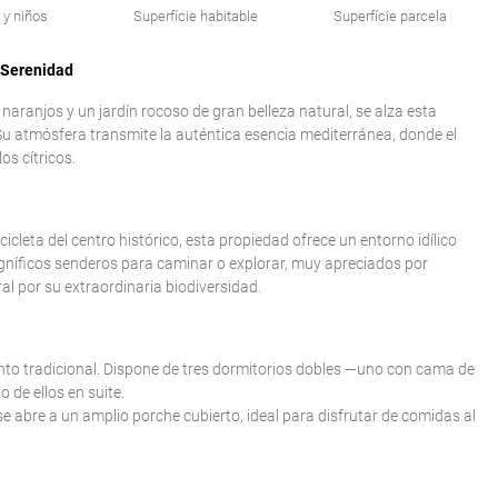
 y niños
Superfície habitable
Superfície parcela
 Serenidad
naranjos y un jardín rocoso de gran belleza natural, se alza esta
Su atmósfera transmite la auténtica esencia mediterránea, donde el
os cítricos.
icleta del centro histórico, esta propiedad ofrece un entorno idílico
agníficos senderos para caminar o explorar, muy apreciados por
l por su extraordinaria biodiversidad.
nto tradicional. Dispone de tres dormitorios dobles —uno con cama de
de ellos en suite.
 abre a un amplio porche cubierto, ideal para disfrutar de comidas al