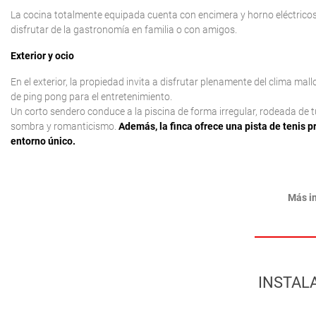
La cocina totalmente equipada cuenta con encimera y horno eléctricos, 
disfrutar de la gastronomía en familia o con amigos.
Exterior y ocio
En el exterior, la propiedad invita a disfrutar plenamente del clima m
de ping pong para el entretenimiento.
Un corto sendero conduce a la piscina de forma irregular, rodeada de
sombra y romanticismo.
Además, la finca ofrece una pista de tenis p
entorno único.
Más i
INSTAL