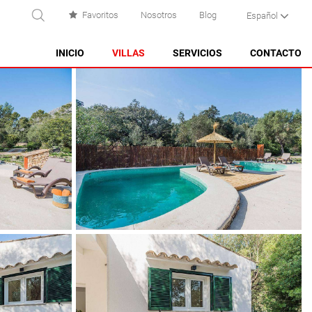
Favoritos
Nosotros
Blog
Español
USCAR
INICIO
VILLAS
SERVICIOS
CONTACTO
ES CASTELL
ES GRAU
MAHÓN
NA MACARET
PUNTA PRIMA - SON GANXO
SANT LLUÍS
SANTO TOMAS
SON BOU