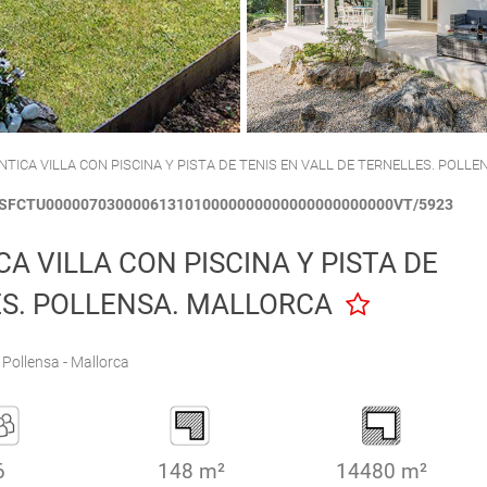
CALA'N PORTER
CIUTADELLA
TICA VILLA CON PISCINA Y PISTA DE TENIS EN VALL DE TERNELLES. POLL
 ESFCTU0000070300006131010000000000000000000000VT/5923
A VILLA CON PISCINA Y PISTA DE
ES. POLLENSA. MALLORCA
Pollensa - Mallorca
6
148 m²
14480 m²