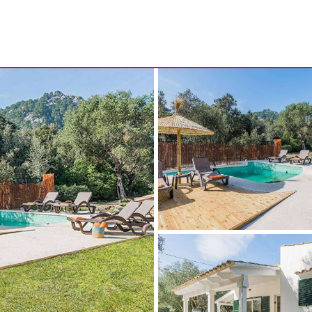
B
MENORCA
NSA
ALCAUFAR
ARENAL D'EN CASTELL
RITA
BINIDALÍ
 MARINA
BINISAFULLER - CAP D´EN FONT
CALA BLANCA
CALA GALDANA
CALA MORELL
CALA'N BRUT