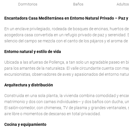
Dormitorios
Baños
Adultos
Encantadora Casa Mediterránea en Entorno Natural Privado – Paz y
En un enclave privilegiado, rodeada de bosques de encinas, huertos de 
acogedora casa convertida en un refugio privado de paz y serenidad. 
silencio del campo se mezcla con el canto de los pájaros y el aroma de l
Entorno natural y estilo de vida
Ubicada a las afueras de Pollença, a tan solo un agradable paseo en bic
para los amantes de la naturaleza. El valle circundante cuenta con m
excursionistas, observadores de aves y apasionados del entorno natura
Arquitectura y distribución
Construida en una sola planta, la vivienda combina comodidad y enca
matrimonio y dos con camas individuales— y dos baños con ducha, uno 
El salón-comedor, con chimenea, TV de plasma y grandes ventanales, se
aire libre o momentos de descanso en total privacidad.
Cocina y equipamiento