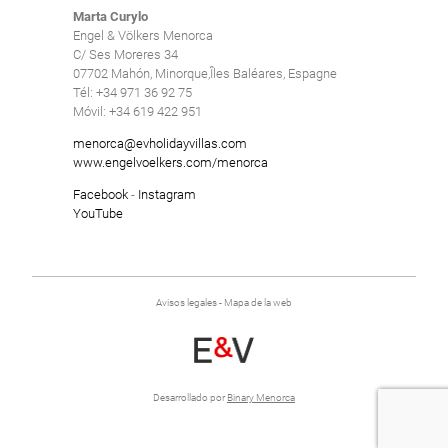
Borrar
Marta Curylo
Piscina climatizada
Borrar
Engel & Völkers Menorca
Piscina comunitaria
C/ Ses Moreres 34
07702 Mahón, Minorque,Îles Baléares, Espagne
Piscina de agua salada
Tél: +34 971 36 92 75
Móvil: +34 619 422 951
Piscina privada
menorca@evholidayvillas.com
Piscina vallada
www.engelvoelkers.com/menorca
Pista de tenis
Facebook
-
Instagram
YouTube
Suelo radiante
Vacaciones de invierno
Villas con Servicio
Avisos legales
-
Mapa de la web
Borrar
Desarrollado por
Binary Menorca