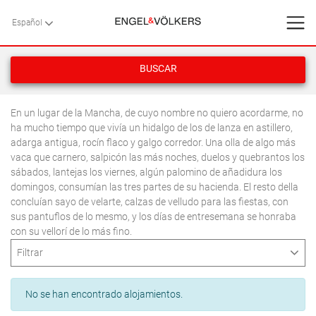
Español
Español
VOLVER
VOLVER
VOLVER
INICIO
BUSCAR
VILLAS
INICIO
>
VILLAS
>
MALLORCA
>
ALCUDIA
>
PUERTO ALCUDIA
>
En un lugar de la Mancha, de cuyo nombre no quiero acordarme, no
ALCANADA
ha mucho tiempo que vivía un hidalgo de los de lanza en astillero,
SERVICIOS
adarga antigua, rocín flaco y galgo corredor. Una olla de algo más
vaca que carnero, salpicón las más noches, duelos y quebrantos los
sábados, lantejas los viernes, algún palomino de añadidura los
CONTACTO
domingos, consumían las tres partes de su hacienda. El resto della
concluían sayo de velarte, calzas de velludo para las fiestas, con
Favoritos
sus pantuflos de lo mesmo, y los días de entresemana se honraba
AGOSTO
2026
con su vellorí de lo más fino.
L
M
X
J
V
S
D
Filtrar
Nosotros
AGOSTO
2026
1
2
Tipo
L
M
X
J
V
S
D
3
4
5
6
7
8
9
Blog
No se han encontrado alojamientos.
BUSCAR
1
2
1
10
11
12
13
14
15
16
Apartamentos